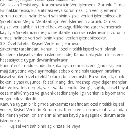
Bir Hakkın Tesisi veya Korunması için Veri İşlemenin Zorunlu Olması
Bir hakkın tesisi, kullanılması veya korunması için veri işlemenin
zorunlu olması halinde veri sahibinin kişisel verileri işlenebilecektir.
Şirketimizin Meşru Menfaati için Veri İşlemenin Zorunlu Olması
Kişisel veri sahibinin temel hak ve özgürlüklerine zarar vermemek
kaydıyla Şirketimizin meşru menfaatleri için veri işlemesinin zorunlu
olması halinde veri sahibinin kişisel verileri işlenebilecektir.
3.3. Özel Nitelikli Kişisel Verilerin İşlenmesi
Şirketimiz tarafından, Kanun ile “özel nitelikli kişisel veri” olarak
belirlenen kişisel verilerin işlenmesinde, Kanun’daki yükümlülüklere
hassasiyetle uygun davranılmaktadır.
Kanun’un 6. maddesinde, hukuka aykırı olarak işlendiğinde kişilerin
mağduriyetine veya ayrımcılığa sebep olma riski taşıyan birtakım
kişisel veriler “özel nitelikli” olarak belirlenmiştir. Bu veriler; ırk, etnik
köken, siyasi düşünce, felsefi inanç, din, mezhep veya diğer inançlar,
kılık ve kıyafet, dernek, vakıf ya da sendika üyeliği, sağlık, cinsel hayat,
ceza mahkûmiyeti ve güvenlik tedbirleriyle ilgili veriler ile biyometrik
ve genetik verilerdir.
Kanun’a uygun bir biçimde Şirketimiz tarafından; özel nitelikli kişisel
veriler, Kişisel Verilerin Korunması Kurulu ve sair mevzuat tarafından
belirlenen yeterli önlemlerin alınması kaydıyla aşağıdaki durumlarda
işlenmektedir:
•
Kişisel veri sahibinin açık rızası ile veya,