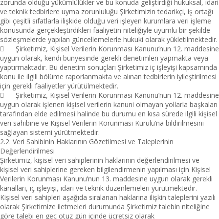
zorunda olduğu yükümlülükler ve bu konuda geliştirdiği hukuksal, idari
ve teknik tedbirlere uyma zorunluluğu Şirketimizin tedarikçi, iş ortağı
gibi çeşitli sıfatlarla ilişkide olduğu veri işleyen kurumlara veri işleme
konusunda gerçekleştirdikleri faaliyetin niteliğiyle uyumlu bir şekilde
sözleşmelerde yapılan güncellemelerle hukuki olarak yükletilmektedir.

Şirketimiz, Kişisel Verilerin Korunması Kanunu’nun 12. maddesine
uygun olarak, kendi bünyesinde gerekli denetimleri yapmakta veya
yaptırmaktadır. Bu denetim sonuçları Şirketimiz iç işleyişi kapsamında
konu ile ilgili bölüme raporlanmakta ve alınan tedbirlerin iyileştirilmesi
için gerekli faaliyetler yürütülmektedir.

Şirketimiz, Kişisel Verilerin Korunması Kanunu’nun 12. maddesine
uygun olarak işlenen kişisel verilerin kanuni olmayan yollarla başkaları
tarafından elde edilmesi halinde bu durumu en kısa sürede ilgili kişisel
veri sahibine ve Kişisel Verilerin Korunması Kurulu’na bildirilmesini
sağlayan sistemi yürütmektedir.
2.2. Veri Sahibinin Haklarının Gözetilmesi ve Taleplerinin
Değerlendirilmesi
Şirketimiz, kişisel veri sahiplerinin haklarının değerlendirilmesi ve
kişisel veri sahiplerine gereken bilgilendirmenin yapılması için Kişisel
Verilerin Korunması Kanunu’nun 13. maddesine uygun olarak gerekli
kanalları, iç işleyişi, idari ve teknik düzenlemeleri yürütmektedir.
Kişisel veri sahipleri aşağıda sıralanan haklarına ilişkin taleplerini yazılı
olarak Şirketimize iletmeleri durumunda Şirketimiz talebin niteliğine
göre talebi en geç otuz gün içinde ücretsiz olarak