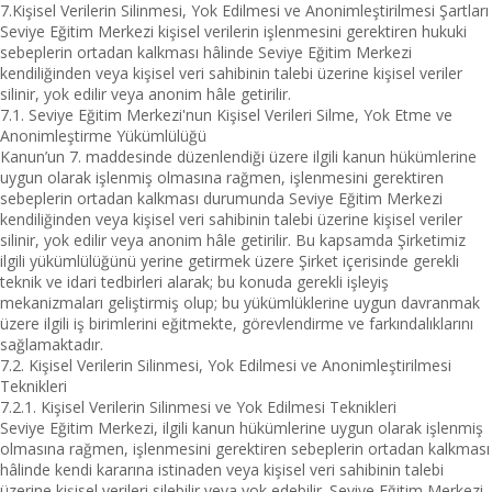
7.Kişisel Verilerin Silinmesi, Yok Edilmesi ve Anonimleştirilmesi Şartları
Seviye Eğitim Merkezi kişisel verilerin işlenmesini gerektiren hukuki
sebeplerin ortadan kalkması hâlinde Seviye Eğitim Merkezi
kendiliğinden veya kişisel veri sahibinin talebi üzerine kişisel veriler
silinir, yok edilir veya anonim hâle getirilir.
7.1. Seviye Eğitim Merkezi'nun Kişisel Verileri Silme, Yok Etme ve
Anonimleştirme Yükümlülüğü
Kanun’un 7. maddesinde düzenlendiği üzere ilgili kanun hükümlerine
uygun olarak işlenmiş olmasına rağmen, işlenmesini gerektiren
sebeplerin ortadan kalkması durumunda Seviye Eğitim Merkezi
kendiliğinden veya kişisel veri sahibinin talebi üzerine kişisel veriler
silinir, yok edilir veya anonim hâle getirilir. Bu kapsamda Şirketimiz
ilgili yükümlülüğünü yerine getirmek üzere Şirket içerisinde gerekli
teknik ve idari tedbirleri alarak; bu konuda gerekli işleyiş
mekanizmaları geliştirmiş olup; bu yükümlüklerine uygun davranmak
üzere ilgili iş birimlerini eğitmekte, görevlendirme ve farkındalıklarını
sağlamaktadır.
7.2. Kişisel Verilerin Silinmesi, Yok Edilmesi ve Anonimleştirilmesi
Teknikleri
7.2.1. Kişisel Verilerin Silinmesi ve Yok Edilmesi Teknikleri
Seviye Eğitim Merkezi, ilgili kanun hükümlerine uygun olarak işlenmiş
olmasına rağmen, işlenmesini gerektiren sebeplerin ortadan kalkması
hâlinde kendi kararına istinaden veya kişisel veri sahibinin talebi
üzerine kişisel verileri silebilir veya yok edebilir. Seviye Eğitim Merkezi