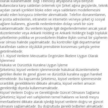
olarak kullanılmalıdır. Bilgi Teknoloji altyapısına veya bireysel
kullanıcılara karşı saldırıları önlemek için Şirket ağına geçişlerde, teknik
açıdan zararlı içerikleri bloke eden veya saldırıların modellemesini
analiz eden koruyucu önlemler alınmaktadır. Telefon donanımlarının,
e posta adreslerinin, intranetin ve internetin ve/veya şirket içi sosyal
ağların kullanımı, güvenlik nedenlerinden dolayı sınırlı bir süre
saklanmaktadır. Bu verilerin kişiyle ilgili değerlendirmeleri ancak yasal
düzenlemeler veya Arıkanlı Holding ve Arıkanlı Holding’e bağlı topluluk
şirketlerinin politika ve prosedürlerin ihlaline ilişkin somut bir şüphenin
var olması halinde yapılmaktadır. Bu kontroller ilgili departmanlar
tarafından sadece ölçülülük prensibinin korunması şartıyla yerine
getirilmektedir.
3.1. Kişisel Verilerin Mevzuatta Öngörülen İlkelere Uygun Olarak
İşlenmesi
Hukuka ve Dürüstlük Kuralına Uygun İşleme
Şirketimiz; kişisel verilerin işlenmesinde hukuksal düzenlemelerle
getirilen ilkeler ile genel güven ve dürüstlük kuralına uygun hareket
etmektedir. Bu kapsamda Şirketimiz, kişisel verilerin işlenmesinde
orantılılık gerekliliklerini dikkate almakta, kişisel verileri amacın
gerektirdiği dışında kullanmamaktadır.
Kişisel Verilerin Doğru ve Gerektiğinde Güncel Olmasını Sağlama
Şirketimiz; kişisel veri sahiplerinin temel haklarını ve kendi meşru
menfaatlerini dikkate alarak işlediği kişisel verilerin doğru ve güncel
olmasını sağlamaktadır. Bu doğrultuda gerekli tedbirleri almaktadır.