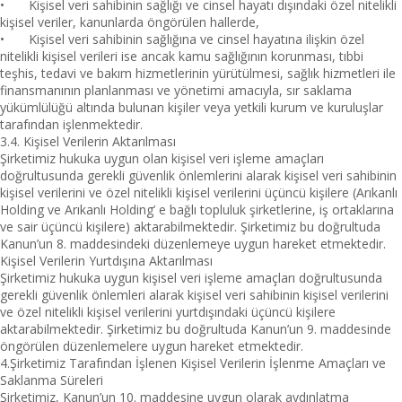
•
Kişisel veri sahibinin sağlığı ve cinsel hayatı dışındaki özel nitelikli
kişisel veriler, kanunlarda öngörülen hallerde,
•
Kişisel veri sahibinin sağlığına ve cinsel hayatına ilişkin özel
nitelikli kişisel verileri ise ancak kamu sağlığının korunması, tıbbi
teşhis, tedavi ve bakım hizmetlerinin yürütülmesi, sağlık hizmetleri ile
finansmanının planlanması ve yönetimi amacıyla, sır saklama
yükümlülüğü altında bulunan kişiler veya yetkili kurum ve kuruluşlar
tarafından işlenmektedir.
3.4. Kişisel Verilerin Aktarılması
Şirketimiz hukuka uygun olan kişisel veri işleme amaçları
doğrultusunda gerekli güvenlik önlemlerini alarak kişisel veri sahibinin
kişisel verilerini ve özel nitelikli kişisel verilerini üçüncü kişilere (Arıkanlı
Holding ve Arıkanlı Holding’ e bağlı topluluk şirketlerine, iş ortaklarına
ve sair üçüncü kişilere) aktarabilmektedir. Şirketimiz bu doğrultuda
Kanun’un 8. maddesindeki düzenlemeye uygun hareket etmektedir.
Kişisel Verilerin Yurtdışına Aktarılması
Şirketimiz hukuka uygun kişisel veri işleme amaçları doğrultusunda
gerekli güvenlik önlemleri alarak kişisel veri sahibinin kişisel verilerini
ve özel nitelikli kişisel verilerini yurtdışındaki üçüncü kişilere
aktarabilmektedir. Şirketimiz bu doğrultuda Kanun’un 9. maddesinde
öngörülen düzenlemelere uygun hareket etmektedir.
4.Şirketimiz Tarafından İşlenen Kişisel Verilerin İşlenme Amaçları ve
Saklanma Süreleri
Şirketimiz, Kanun’un 10. maddesine uygun olarak aydınlatma