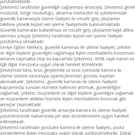
yürütülmektedir.
Şirketimiz tarafından güvenliğin sağlanması amacıyla, Şirketimiz genel
müdürlük, bölge müdürlüğü, aktarma merkezleri ile şubelerimizde
güvenlik kamerasıyla izleme faaliyeti ile misafir giriş çıkışlarının
takibine yönelik kişisel veri işleme faaliyetinde bulunulmaktadır.
Güvenlik kameraları kullanılması ve misafir giriş çıkışlarının kayıt altına
alınması yoluyla Şirketimiz tarafından kişisel veri işleme faaliyeti
yürütülmüş olmaktadır.
Seviye Eğitim Merkezi, güvenlik kamerası ile izleme faaliyeti; şirketin
ve diğer kişilerin güvenliğini sağlamaya ilişkin menfaatlerini korunması
amacını taşımakta olup bu kapsamda Şirketimiz, 6698 sayılı Kanun ve
ilgili diğer mevzuata uygun olarak hareket etmektedir.
Şirketimizin bina, tesis girişlerinde ve tesis içerisinde kamera ile
izleme sistemi vasıtasıyla ziyaretçilerimizin görüntü kayıtları
alınmaktadır. Şirketimiz, güvenlik kamerası ile izleme faaliyeti
kapsamında; sunulan hizmetin kalitesini artırmak, güvenilirliğini
sağlamak, şirketin, müşterilerin ve diğer kişilerin güvenliğini sağlamak
ve müşterilerin aldıkları hizmete ilişkin menfaatlerini korumak gibi
amaçlar taşımaktadır.
Şirketimiz tarafından güvenlik amacıyla kamera ile izleme faaliyeti
yürütülmesinde Kanun’unda yer alan düzenlemelere uygun hareket
edilmektedir.
Şirketimiz tarafından yürütülen kamera ile izleme faaliyeti, posta
gönderilerine ilişkin mevzuata uygun olarak sürdürülmektedir. Dijital