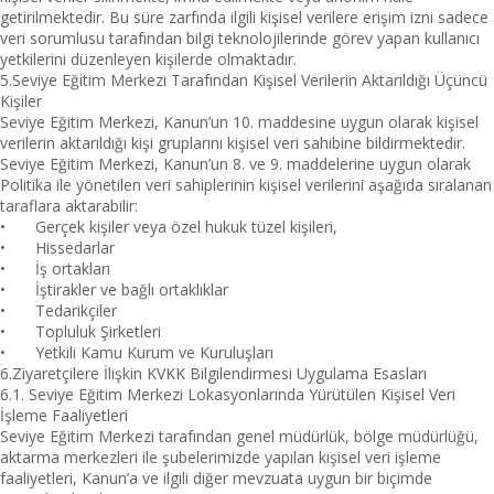
getirilmektedir. Bu süre zarfında ilgili kişisel verilere erişim izni sadece
veri sorumlusu tarafından bilgi teknolojilerinde görev yapan kullanıcı
yetkilerini düzenleyen kişilerde olmaktadır.
5.Seviye Eğitim Merkezi Tarafından Kişisel Verilerin Aktarıldığı Üçüncü
Kişiler
Seviye Eğitim Merkezi, Kanun’un 10. maddesine uygun olarak kişisel
verilerin aktarıldığı kişi gruplarını kişisel veri sahibine bildirmektedir.
Seviye Eğitim Merkezi, Kanun’un 8. ve 9. maddelerine uygun olarak
Politika ile yönetilen veri sahiplerinin kişisel verilerini aşağıda sıralanan
taraflara aktarabilir:
•
Gerçek kişiler veya özel hukuk tüzel kişileri,
•
Hissedarlar
•
İş ortakları
•
İştirakler ve bağlı ortaklıklar
•
Tedarikçiler
•
Topluluk Şirketleri
•
Yetkili Kamu Kurum ve Kuruluşları
6.Ziyaretçilere İlişkin KVKK Bilgilendirmesi Uygulama Esasları
6.1. Seviye Eğitim Merkezi Lokasyonlarında Yürütülen Kişisel Veri
İşleme Faaliyetleri
Seviye Eğitim Merkezi tarafından genel müdürlük, bölge müdürlüğü,
aktarma merkezleri ile şubelerimizde yapılan kişisel veri işleme
faaliyetleri, Kanun’a ve ilgili diğer mevzuata uygun bir biçimde