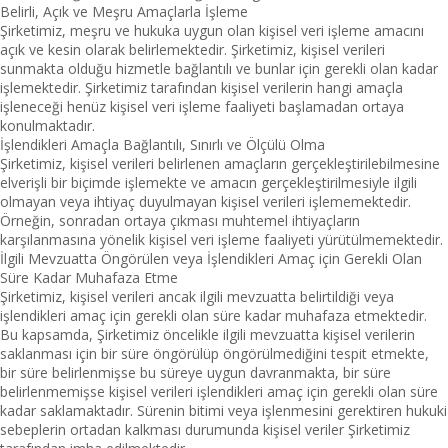
Belirli, Açık ve Meşru Amaçlarla İşleme
Şirketimiz, meşru ve hukuka uygun olan kişisel veri işleme amacını
açık ve kesin olarak belirlemektedir. Şirketimiz, kişisel verileri
sunmakta olduğu hizmetle bağlantılı ve bunlar için gerekli olan kadar
işlemektedir. Şirketimiz tarafından kişisel verilerin hangi amaçla
işleneceği henüz kişisel veri işleme faaliyeti başlamadan ortaya
konulmaktadır.
İşlendikleri Amaçla Bağlantılı, Sınırlı ve Ölçülü Olma
Şirketimiz, kişisel verileri belirlenen amaçların gerçekleştirilebilmesine
elverişli bir biçimde işlemekte ve amacın gerçekleştirilmesiyle ilgili
olmayan veya ihtiyaç duyulmayan kişisel verileri işlememektedir.
Örneğin, sonradan ortaya çıkması muhtemel ihtiyaçların
karşılanmasına yönelik kişisel veri işleme faaliyeti yürütülmemektedir.
İlgili Mevzuatta Öngörülen veya İşlendikleri Amaç için Gerekli Olan
Süre Kadar Muhafaza Etme
Şirketimiz, kişisel verileri ancak ilgili mevzuatta belirtildiği veya
işlendikleri amaç için gerekli olan süre kadar muhafaza etmektedir.
Bu kapsamda, Şirketimiz öncelikle ilgili mevzuatta kişisel verilerin
saklanması için bir süre öngörülüp öngörülmediğini tespit etmekte,
bir süre belirlenmişse bu süreye uygun davranmakta, bir süre
belirlenmemişse kişisel verileri işlendikleri amaç için gerekli olan süre
kadar saklamaktadır. Sürenin bitimi veya işlenmesini gerektiren hukuki
sebeplerin ortadan kalkması durumunda kişisel veriler Şirketimiz