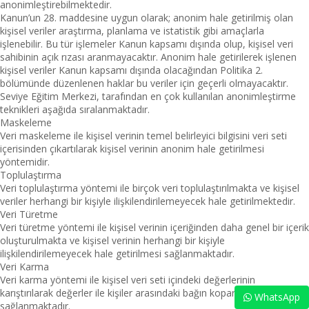
anonimleştirebilmektedir.
Kanun’un 28. maddesine uygun olarak; anonim hale getirilmiş olan
kişisel veriler araştırma, planlama ve istatistik gibi amaçlarla
işlenebilir. Bu tür işlemeler Kanun kapsamı dışında olup, kişisel veri
sahibinin açık rızası aranmayacaktır. Anonim hale getirilerek işlenen
kişisel veriler Kanun kapsamı dışında olacağından Politika 2.
bölümünde düzenlenen haklar bu veriler için geçerli olmayacaktır.
Seviye Eğitim Merkezi, tarafından en çok kullanılan anonimleştirme
teknikleri aşağıda sıralanmaktadır.
Maskeleme
Veri maskeleme ile kişisel verinin temel belirleyici bilgisini veri seti
içerisinden çıkartılarak kişisel verinin anonim hale getirilmesi
yöntemidir.
Toplulaştırma
Veri toplulaştırma yöntemi ile birçok veri toplulaştırılmakta ve kişisel
veriler herhangi bir kişiyle ilişkilendirilemeyecek hale getirilmektedir.
Veri Türetme
Veri türetme yöntemi ile kişisel verinin içeriğinden daha genel bir içerik
oluşturulmakta ve kişisel verinin herhangi bir kişiyle
ilişkilendirilemeyecek hale getirilmesi sağlanmaktadır.
Veri Karma
Veri karma yöntemi ile kişisel veri seti içindeki değerlerinin
karıştırılarak değerler ile kişiler arasındaki bağın kopartılması
WhatsApp
sağlanmaktadır.