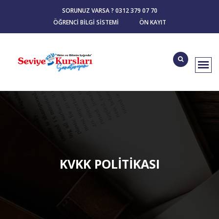
SORUNUZ VARSA ? 0312 379 07 70
ÖĞRENCI BILGI SISTEMI
ÖN KAYIT
KVKK POLITIKASI