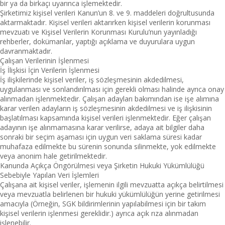
bir ya da birkaçı uyarınca işlemektedir.
Şirketimiz kişisel verileri Kanun’un 8. ve 9. maddeleri doğrultusunda
aktarmaktadır. Kişisel verileri aktarırken kişisel verilerin korunması
mevzuatı ve Kişisel Verilerin Korunması Kurulu’nun yayınladığı
rehberler, dokümanlar, yaptığı açıklama ve duyurulara uygun
davranmaktadır.
Çalışan Verilerinin İşlenmesi
İş İlişkisi İçin Verilerin İşlenmesi
İş ilişkilerinde kişisel veriler, iş sözleşmesinin akdedilmesi,
uygulanması ve sonlandırılması için gerekli olması halinde ayrıca onay
alınmadan işlenmektedir. Çalışan adayları bakımından ise işe alımına
karar verilen adayların iş sözleşmesinin akdedilmesi ve iş ilişkisinin
başlatılması kapsamında kişisel verileri işlenmektedir. Eğer çalışan
adayının işe alınmamasına karar verilirse, adaya ait bilgiler daha
sonraki bir seçim aşaması için uygun veri saklama süresi kadar
muhafaza edilmekte bu sürenin sonunda silinmekte, yok edilmekte
veya anonim hale getirilmektedir.
Kanunda Açıkça Öngörülmesi veya Şirketin Hukuki Yükümlülüğü
Sebebiyle Yapılan Veri İşlemleri
Çalışana ait kişisel veriler, işlemenin ilgili mevzuatta açıkça belirtilmesi
veya mevzuatla belirlenen bir hukuki yükümlülüğün yerine getirilmesi
amacıyla (Örneğin, SGK bildirimlerinin yapılabilmesi için bir takım
kişisel verilerin işlenmesi gereklidir.) ayrıca açık rıza alınmadan
işlenebilir.