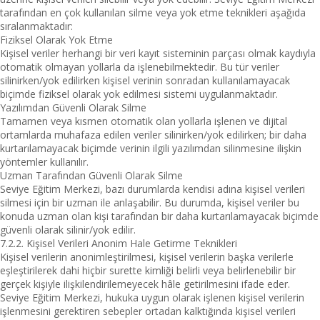
tarafından en çok kullanılan silme veya yok etme teknikleri aşağıda
sıralanmaktadır:
Fiziksel Olarak Yok Etme
Kişisel veriler herhangi bir veri kayıt sisteminin parçası olmak kaydıyla
otomatik olmayan yollarla da işlenebilmektedir. Bu tür veriler
silinirken/yok edilirken kişisel verinin sonradan kullanılamayacak
biçimde fiziksel olarak yok edilmesi sistemi uygulanmaktadır.
Yazılımdan Güvenli Olarak Silme
Tamamen veya kısmen otomatik olan yollarla işlenen ve dijital
ortamlarda muhafaza edilen veriler silinirken/yok edilirken; bir daha
kurtarılamayacak biçimde verinin ilgili yazılımdan silinmesine ilişkin
yöntemler kullanılır.
Uzman Tarafından Güvenli Olarak Silme
Seviye Eğitim Merkezi, bazı durumlarda kendisi adına kişisel verileri
silmesi için bir uzman ile anlaşabilir. Bu durumda, kişisel veriler bu
konuda uzman olan kişi tarafından bir daha kurtarılamayacak biçimde
güvenli olarak silinir/yok edilir.
7.2.2. Kişisel Verileri Anonim Hale Getirme Teknikleri
Kişisel verilerin anonimleştirilmesi, kişisel verilerin başka verilerle
eşleştirilerek dahi hiçbir surette kimliği belirli veya belirlenebilir bir
gerçek kişiyle ilişkilendirilemeyecek hâle getirilmesini ifade eder.
Seviye Eğitim Merkezi, hukuka uygun olarak işlenen kişisel verilerin
işlenmesini gerektiren sebepler ortadan kalktığında kişisel verileri