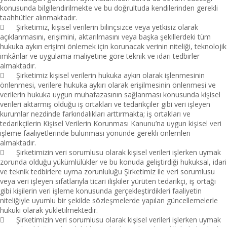
konusunda bilgilendirilmekte ve bu doğrultuda kendilerinden gerekli
taahhütler alınmaktadır.

Şirketimiz, kişisel verilerin bilinçsizce veya yetkisiz olarak
açıklanmasını, erişimini, aktarılmasını veya başka şekillerdeki tüm
hukuka aykırı erişimi önlemek için korunacak verinin niteliği, teknolojik
imkânlar ve uygulama maliyetine göre teknik ve idari tedbirler
almaktadır.

Şirketimiz kişisel verilerin hukuka aykırı olarak işlenmesinin
önlenmesi, verilere hukuka aykırı olarak erişilmesinin önlenmesi ve
verilerin hukuka uygun muhafazasının sağlanması konusunda kişisel
verileri aktarmış olduğu iş ortakları ve tedarikçiler gibi veri işleyen
kurumlar nezdinde farkındalıkları arttırmakta; iş ortakları ve
tedarikçilerin Kişisel Verilerin Korunması Kanunu’na uygun kişisel veri
işleme faaliyetlerinde bulunması yönünde gerekli önlemleri
almaktadır.

Şirketimizin veri sorumlusu olarak kişisel verileri işlerken uymak
zorunda olduğu yükümlülükler ve bu konuda geliştirdiği hukuksal, idari
ve teknik tedbirlere uyma zorunluluğu Şirketimiz ile veri sorumlusu
veya veri işleyen sıfatlarıyla ticari ilişkiler yürüten tedarikçi, iş ortağı
gibi kişilerin veri işleme konusunda gerçekleştirdikleri faaliyetin
niteliğiyle uyumlu bir şekilde sözleşmelerde yapılan güncellemelerle
hukuki olarak yükletilmektedir.

Şirketimizin veri sorumlusu olarak kişisel verileri işlerken uymak