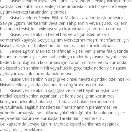

Kişisel verilerin kişisel veri sahibi tarafından alenileştirilmiş olması
şartıyla; veri sahibinin alenileştirme amacıyla sınırlı bir şekilde Seviye
Eğitim Merkezi tarafından işlenmesi

Kişisel verilerin Seviye Eğitim Merkezi tarafından işlenmesinin
Seviye Eğitim Merkezi’nin veya veri sahiplerinin veya üçüncü kişilerin
haklarının tesisi, kullanılması veya korunması için zorunlu olması

Kişisel veri sahibinin temel hak ve özgürlüklerine zarar
vermemek kaydıyla Seviye Eğitim Merkezi’nin meşru menfaatleri için
kişisel veri işleme faaliyetinde bulunulmasının zorunlu olması

Seviye Eğitim Merkezi tarafından kişisel veri işleme faaliyetinde
bulunulmasının kişisel veri sahibinin ya da bir başkasının hayatı veya
beden bütünlüğünün korunması için zorunlu olması ve bu durumda
da kişisel veri sahibinin fiili veya hukuki geçersizlik nedeniyle rızasını
açıklayamayacak durumda bulunması

Kişisel veri sahibinin sağlığı ve cinsel hayatı dışındaki özel nitelikli
kişisel veriler açısından kanunlarda öngörülmüş olması

Kişisel veri sahibinin sağlığına ve cinsel hayatına ilişkin özel
nitelikli kişisel verileri açısından ise kamu sağlığının korunması,
koruyucu hekimlik, tıbbi teşhis, tedavi ve bakım hizmetlerinin
yürütülmesi, sağlık hizmetleri ile finansmanının planlanması ve
yönetimi amacıyla, sır saklama yükümlülüğü altında bulunan kişiler
veya yetkili kurum ve kuruluşlar tarafından işlenmesidir.
Bu kapsamda Seviye Eğitim Merkezi kişisel verilerinizi aşağıdaki
amaçlarla işlemektedir: