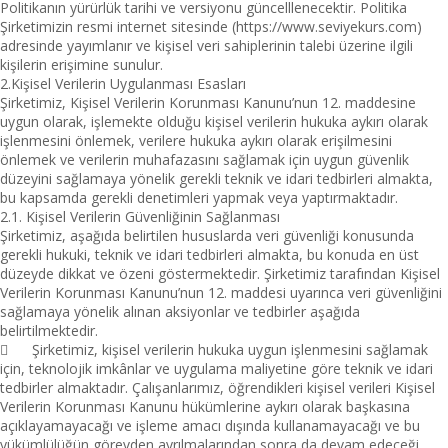
Politikanın yürürlük tarihi ve versiyonu güncelllenecektir. Politika
Şirketimizin resmi internet sitesinde (https://www.seviyekurs.com)
adresinde yayımlanır ve kişisel veri sahiplerinin talebi üzerine ilgili
kişilerin erişimine sunulur.
2.Kişisel Verilerin Uygulanması Esasları
Şirketimiz, Kişisel Verilerin Korunması Kanunu’nun 12. maddesine
uygun olarak, işlemekte olduğu kişisel verilerin hukuka aykırı olarak
işlenmesini önlemek, verilere hukuka aykırı olarak erişilmesini
önlemek ve verilerin muhafazasını sağlamak için uygun güvenlik
düzeyini sağlamaya yönelik gerekli teknik ve idari tedbirleri almakta,
bu kapsamda gerekli denetimleri yapmak veya yaptırmaktadır.
2.1. Kişisel Verilerin Güvenliğinin Sağlanması
Şirketimiz, aşağıda belirtilen hususlarda veri güvenliği konusunda
gerekli hukuki, teknik ve idari tedbirleri almakta, bu konuda en üst
düzeyde dikkat ve özeni göstermektedir. Şirketimiz tarafından Kişisel
Verilerin Korunması Kanunu’nun 12. maddesi uyarınca veri güvenliğini
sağlamaya yönelik alınan aksiyonlar ve tedbirler aşağıda
belirtilmektedir.

Şirketimiz, kişisel verilerin hukuka uygun işlenmesini sağlamak
için, teknolojik imkânlar ve uygulama maliyetine göre teknik ve idari
tedbirler almaktadır. Çalışanlarımız, öğrendikleri kişisel verileri Kişisel
Verilerin Korunması Kanunu hükümlerine aykırı olarak başkasına
açıklayamayacağı ve işleme amacı dışında kullanamayacağı ve bu
yükümlülüğün görevden ayrılmalarından sonra da devam edeceği