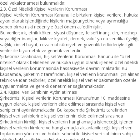
özel vekaletnamesi bulunmalıdır.
2.3. Özel Nitelikli Kişisel Verilerin Korunması
Kişisel Verilerin Korunması Kanunu ile birtakım kişisel verilere, hukuka
aykırı olarak işlendiğinde kişilerin mağduriyetine veya ayrımcılığa
sebep olma riski nedeniyle özel önem atfedilmiştir.
Bu veriler; ırk, etnik köken, siyasi düşünce, felsefi inanç, din, mezhep
veya diğer inançlar, kılık ve kıyafet, dernek, vakıf ya da sendika üyeliği,
sağlık, cinsel hayat, ceza mahkûmiyeti ve güvenlik tedbirleriyle ilgili
veriler ile biyometrik ve genetik verilerdir.
Şirketimiz tarafından, Kişisel Verilerin Korunması Kanunu ile “özel
nitelikli” olarak belirlenen ve hukuka uygun olarak işlenen özel nitelikli
kişisel verilerin korunmasında hassasiyetle davranılmaktadır. Bu
kapsamda, Şirketimiz tarafından, kişisel verilerin korunması için alınan
teknik ve idari tedbirler, özel nitelikli kişisel veriler bakımından özenle
uygulanmakta ve gerekli denetimler sağlanmaktadır.
2.4. Kişisel Veri Sahibinin Aydınlatılması
Şirketimiz, Kişisel Verilerin Korunması Kanunu’nun 10. maddesine
uygun olarak, kişisel verilerin elde edilmesi sırasında kişisel veri
sahiplerini aydınlatmaktadır. Bu kapsamda Şirketimiz tarafından
kişisel veri sahiplerine kişisel verilerinin elde edilmesi sırasında
Şirketimizin kimliği, kişisel verilerin hangi amaçla işleneceği, işlenen
kişisel verilerin kimlere ve hangi amaçla aktarılabileceği, kişisel veri
toplamanın yöntemi ve hukuki sebebi ile kişisel veri sahibinin sahip
olduğu haklara ilişkin aydınlatma yapılmaktadır.