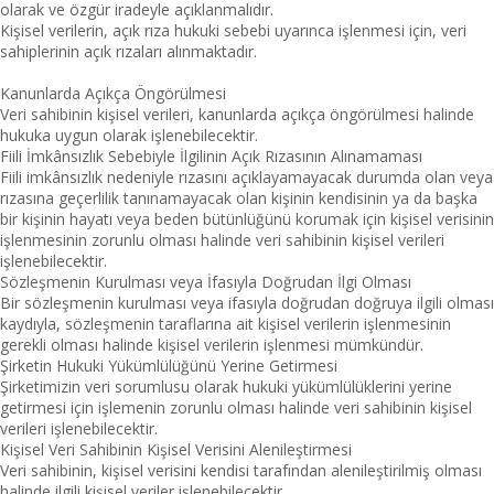
olarak ve özgür iradeyle açıklanmalıdır.
Kişisel verilerin, açık rıza hukuki sebebi uyarınca işlenmesi için, veri
sahiplerinin açık rızaları alınmaktadır.
Kanunlarda Açıkça Öngörülmesi
Veri sahibinin kişisel verileri, kanunlarda açıkça öngörülmesi halinde
hukuka uygun olarak işlenebilecektir.
Fiili İmkânsızlık Sebebiyle İlgilinin Açık Rızasının Alınamaması
Fiili imkânsızlık nedeniyle rızasını açıklayamayacak durumda olan veya
rızasına geçerlilik tanınamayacak olan kişinin kendisinin ya da başka
bir kişinin hayatı veya beden bütünlüğünü korumak için kişisel verisinin
işlenmesinin zorunlu olması halinde veri sahibinin kişisel verileri
işlenebilecektir.
Sözleşmenin Kurulması veya İfasıyla Doğrudan İlgi Olması
Bir sözleşmenin kurulması veya ifasıyla doğrudan doğruya ilgili olması
kaydıyla, sözleşmenin taraflarına ait kişisel verilerin işlenmesinin
gerekli olması halinde kişisel verilerin işlenmesi mümkündür.
Şirketin Hukuki Yükümlülüğünü Yerine Getirmesi
Şirketimizin veri sorumlusu olarak hukuki yükümlülüklerini yerine
getirmesi için işlemenin zorunlu olması halinde veri sahibinin kişisel
verileri işlenebilecektir.
Kişisel Veri Sahibinin Kişisel Verisini Alenileştirmesi
Veri sahibinin, kişisel verisini kendisi tarafından alenileştirilmiş olması
halinde ilgili kişisel veriler işlenebilecektir.