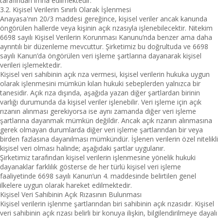
tarafından imha edilmektedir.
3.2. Kişisel Verilerin Sınırlı Olarak İşlenmesi
Anayasa'nın 20/3 maddesi gereğince, kişisel veriler ancak kanunda
öngörülen hallerde veya kişinin açık rızasıyla işlenebilecektir. Nitekim
6698 sayılı Kişisel Verilerin Korunması Kanunu’nda benzer ama daha
ayrıntılı bir düzenleme mevcuttur. Şirketimiz bu doğrultuda ve 6698
sayılı Kanun’da öngörülen veri işleme şartlarına dayanarak kişisel
verileri işlemektedir.
Kişisel veri sahibinin açık rıza vermesi, kişisel verilerin hukuka uygun
olarak işlenmesini mümkün kılan hukuki sebeplerden yalnızca bir
tanesidir. Açık rıza dışında, aşağıda yazan diğer şartlardan birinin
varlığı durumunda da kişisel veriler işlenebilir. Veri işleme için açık
rızanın alınması gerekiyorsa ise aynı zamanda diğer veri işleme
şartlarına dayanmak mümkün değildir. Ancak açık rızanın alınmasına
gerek olmayan durumlarda diğer veri işleme şartlarından bir veya
birden fazlasına dayanılması mümkündür. İşlenen verilerin özel nitelikli
kişisel veri olması halinde; aşağıdaki şartlar uygulanır.
Şirketimiz tarafından kişisel verilerin işlenmesine yönelik hukuki
dayanaklar farklılık gösterse de her türlü kişisel veri işleme
faaliyetinde 6698 sayılı Kanun’un 4. maddesinde belirtilen genel
ilkelere uygun olarak hareket edilmektedir.
Kişisel Veri Sahibinin Açık Rızasının Bulunması
Kişisel verilerin işlenme şartlarından biri sahibinin açık rızasıdır. Kişisel
veri sahibinin açık rızası belirli bir konuya ilişkin, bilgilendirilmeye dayalı