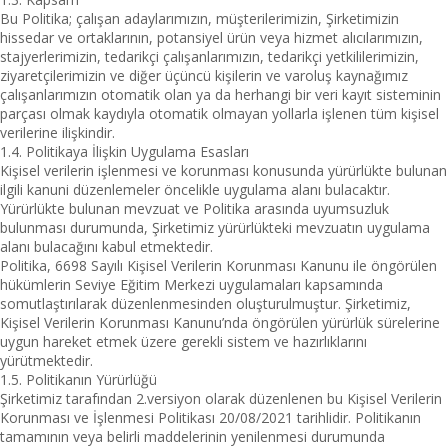
Bu Politika; çalışan adaylarımızın, müşterilerimizin, Şirketimizin
hissedar ve ortaklarının, potansiyel ürün veya hizmet alıcılarımızın,
stajyerlerimizin, tedarikçi çalışanlarımızın, tedarikçi yetkililerimizin,
ziyaretçilerimizin ve diğer üçüncü kişilerin ve varoluş kaynağımız
çalışanlarımızın otomatik olan ya da herhangi bir veri kayıt sisteminin
parçası olmak kaydıyla otomatik olmayan yollarla işlenen tüm kişisel
verilerine ilişkindir.
1.4. Politikaya İlişkin Uygulama Esasları
Kişisel verilerin işlenmesi ve korunması konusunda yürürlükte bulunan
ilgili kanuni düzenlemeler öncelikle uygulama alanı bulacaktır.
Yürürlükte bulunan mevzuat ve Politika arasında uyumsuzluk
bulunması durumunda, Şirketimiz yürürlükteki mevzuatın uygulama
alanı bulacağını kabul etmektedir.
Politika, 6698 Sayılı Kişisel Verilerin Korunması Kanunu ile öngörülen
hükümlerin Seviye Eğitim Merkezi uygulamaları kapsamında
somutlaştırılarak düzenlenmesinden oluşturulmuştur. Şirketimiz,
Kişisel Verilerin Korunması Kanunu’nda öngörülen yürürlük sürelerine
uygun hareket etmek üzere gerekli sistem ve hazırlıklarını
yürütmektedir.
1.5. Politikanın Yürürlüğü
Şirketimiz tarafından 2.versiyon olarak düzenlenen bu Kişisel Verilerin
Korunması ve İşlenmesi Politikası 20/08/2021 tarihlidir. Politikanın
tamamının veya belirli maddelerinin yenilenmesi durumunda