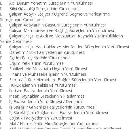

Acil Durum Yönetimi Süreçlerinin Yürütülmesi

Bilgi Güvenliği Süreçlerinin Yürütülmesi

Çalışan Adayı / Stajyer / Öğrenci Seçme ve Yerleştirme
Süreçlerinin Yürütülmesi

Çalışan Adaylarının Başvuru Süreçlerinin Yürütülmesi

Çalışan Memnuniyeti ve Bağlılığı Süreçlerinin Yürütülmesi

Çalışanlar İçin İş Akdi ve Mevzuattan Kaynaklı Yükümlülüklerin
Yerine Getirilmesi

Çalışanlar İçin Yan Haklar ve Menfaatleri Süreçlerinin Yürütülmesi

Denetim / Etik Faaliyetlerinin Yürütülmesi

Eğitim Faaliyetlerinin Yürütülmesi

Erişim Yetkilerinin Yürütülmesi

Faaliyetlerin Mevzuata Uygun Yürütülmesi

Finans ve Muhasebe İşlerinin Yürütülmesi

Firma / Ürün / Hizmetlere Bağlılık Süreçlerinin Yürütülmesi

Hukuk İşlerinin Takibi ve Yürütülmesi

İletişim Faaliyetlerinin Yürütülmesi

İnsan Kaynakları Süreçlerinin Planlanması

İş Faaliyetlerinin Yürütülmesi / Denetimi

İş Sağlığı / Güvenliği Faaliyetlerinin Yürütülmesi

İş Sürekliliğinin Sağlanması Faaliyetlerinin Yürütülmesi

Lojistik Faaliyetlerinin Yürütülmesi

Mal / Hizmet Satın Alım Süreçlerinin Yürütülmesi

Mal / Hizmet Satış Sonrası Destek Hizmetlerinin Yürütülmesi