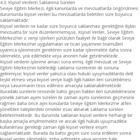
4.3. Kişisel Verilerin Saklanma Süreleri
Seviye Eğitim Merkezi, ilgili kanunlarda ve mevzuatlarda öngörülmesi
durumunda kişisel verileri bu mevzuatlarda belirtilen süre boyunca
saklamaktadır.
Kişisel verilerin ne kadar süre boyunca saklanması gerektiğine ilişkin
mevzuatta bir süre düzenlenmemişse, Kişisel Veriler, Seviye Eğitim
Merkezi’nin o veriyi işlerken yürütülen faaliyet ile bağlı olarak Seviye
Eğitim Merkezi’nin uygulamaları ve ticari yaşamının teamülleri
uyarınca işlenmesini gerektiren süre kadar işlenmekte daha sonra
silinmekte, yok edilmekte veya anonim hale getirilmektedir.
Kişisel verilerin işlenme amacı sona ermiş; ilgili mevzuat ve Seviye
Eğitim Merkezi’nin belirlediği saklama sürelerinin de sonuna
gelinmişse; kişisel veriler yalnızca olası hukuki uyuşmazlıklarda delil
teşkil etmesi veya kişisel veriye bağlı ilgili hakkın ileri sürülebilmesi
veya savunmanın tesis edilmesi amacıyla saklanabilmektedir.
Buradaki sürelerin tesisinde bahsi geçen hakkın ileri sürülebilmesine
yönelik zaman aşımı süreleri ile zaman aşımı sürelerinin geçmesine
rağmen daha önce aynı konularda Seviye Eğitim Merkezi’ne atfen
yöneltilen taleplerdeki örnekler esas alınarak saklama süreleri
belirlenmektedir. Bu durumda saklanan kişisel verilere herhangi bir
başka amaçla erişilmemekte ve ancak ilgili hukuki uyuşmazlıkta
kullanılması gerektiği zaman ilgili kişisel verilere erişim
sağlanmaktadır. Burada da bahsi geçen süre sona erdikten sonra
kişisel veriler silinmekte, imha edilmekte veya anonim hale