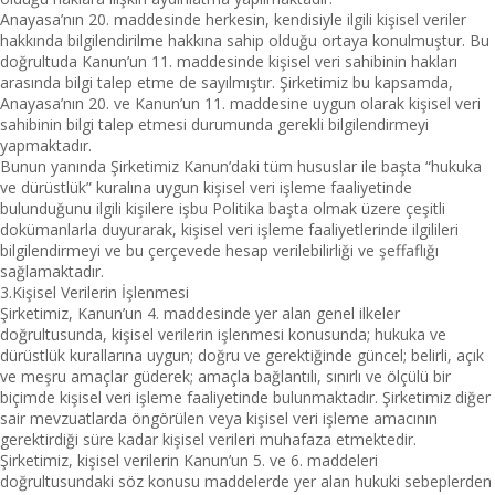
Anayasa’nın 20. maddesinde herkesin, kendisiyle ilgili kişisel veriler
hakkında bilgilendirilme hakkına sahip olduğu ortaya konulmuştur. Bu
doğrultuda Kanun’un 11. maddesinde kişisel veri sahibinin hakları
arasında bilgi talep etme de sayılmıştır. Şirketimiz bu kapsamda,
Anayasa’nın 20. ve Kanun’un 11. maddesine uygun olarak kişisel veri
sahibinin bilgi talep etmesi durumunda gerekli bilgilendirmeyi
yapmaktadır.
Bunun yanında Şirketimiz Kanun’daki tüm hususlar ile başta “hukuka
ve dürüstlük” kuralına uygun kişisel veri işleme faaliyetinde
bulunduğunu ilgili kişilere işbu Politika başta olmak üzere çeşitli
dokümanlarla duyurarak, kişisel veri işleme faaliyetlerinde ilgilileri
bilgilendirmeyi ve bu çerçevede hesap verilebilirliği ve şeffaflığı
sağlamaktadır.
3.Kişisel Verilerin İşlenmesi
Şirketimiz, Kanun’un 4. maddesinde yer alan genel ilkeler
doğrultusunda, kişisel verilerin işlenmesi konusunda; hukuka ve
dürüstlük kurallarına uygun; doğru ve gerektiğinde güncel; belirli, açık
ve meşru amaçlar güderek; amaçla bağlantılı, sınırlı ve ölçülü bir
biçimde kişisel veri işleme faaliyetinde bulunmaktadır. Şirketimiz diğer
sair mevzuatlarda öngörülen veya kişisel veri işleme amacının
gerektirdiği süre kadar kişisel verileri muhafaza etmektedir.
Şirketimiz, kişisel verilerin Kanun’un 5. ve 6. maddeleri
doğrultusundaki söz konusu maddelerde yer alan hukuki sebeplerden