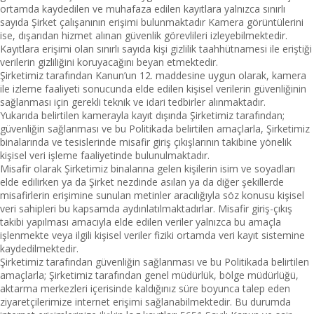
ortamda kaydedilen ve muhafaza edilen kayıtlara yalnızca sınırlı
sayıda Şirket çalışanının erişimi bulunmaktadır Kamera görüntülerini
ise, dışarıdan hizmet alınan güvenlik görevlileri izleyebilmektedir.
Kayıtlara erişimi olan sınırlı sayıda kişi gizlilik taahhütnamesi ile eriştiği
verilerin gizliliğini koruyacağını beyan etmektedir.
Şirketimiz tarafından Kanun’un 12. maddesine uygun olarak, kamera
ile izleme faaliyeti sonucunda elde edilen kişisel verilerin güvenliğinin
sağlanması için gerekli teknik ve idari tedbirler alınmaktadır.
Yukarıda belirtilen kamerayla kayıt dışında Şirketimiz tarafından;
güvenliğin sağlanması ve bu Politikada belirtilen amaçlarla, Şirketimiz
binalarında ve tesislerinde misafir giriş çıkışlarının takibine yönelik
kişisel veri işleme faaliyetinde bulunulmaktadır.
Misafir olarak Şirketimiz binalarına gelen kişilerin isim ve soyadları
elde edilirken ya da Şirket nezdinde asılan ya da diğer şekillerde
misafirlerin erişimine sunulan metinler aracılığıyla söz konusu kişisel
veri sahipleri bu kapsamda aydınlatılmaktadırlar. Misafir giriş-çıkış
takibi yapılması amacıyla elde edilen veriler yalnızca bu amaçla
işlenmekte veya ilgili kişisel veriler fiziki ortamda veri kayıt sistemine
kaydedilmektedir.
Şirketimiz tarafından güvenliğin sağlanması ve bu Politikada belirtilen
amaçlarla; Şirketimiz tarafından genel müdürlük, bölge müdürlüğü,
aktarma merkezleri içerisinde kaldığınız süre boyunca talep eden
ziyaretçilerimize internet erişimi sağlanabilmektedir. Bu durumda