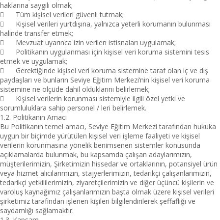
haklarına saygılı olmak;

Tüm kişisel verileri güvenli tutmak;

Kişisel verileri yurtdışına, yalnızca yeterli korumanın bulunması
halinde transfer etmek;

Mevzuat uyarınca izin verilen istisnaları uygulamak;

Politikanın uygulanması için kişisel veri koruma sistemini tesis
etmek ve uygulamak;

Gerektiğinde kişisel veri koruma sistemine taraf olan iç ve dış
paydaşları ve bunların Seviye Eğitim Merkezi’nin kişisel veri koruma
sistemine ne ölçüde dahil olduklarını belirlemek;

Kişisel verilerin korunması sistemiyle ilgili özel yetki ve
sorumluluklara sahip personel / leri belirlemek.
1.2. Politikanın Amacı
Bu Politikanın temel amacı, Seviye Eğitim Merkezi tarafından hukuka
uygun bir biçimde yürütülen kişisel veri işleme faaliyeti ve kişisel
verilerin korunmasına yönelik benimsenen sistemler konusunda
açıklamalarda bulunmak, bu kapsamda çalışan adaylarımızın,
müşterilerimizin, Şirketimizin hissedar ve ortaklarının, potansiyel ürün
veya hizmet alıcılarımızın, stajyerlerimizin, tedarikçi çalışanlarımızın,
tedarikçi yetkililerimizin, ziyaretçilerimizin ve diğer üçüncü kişilerin ve
varoluş kaynağımız çalışanlarımızın başta olmak üzere kişisel verileri
şirketimiz tarafından işlenen kişileri bilgilendirilerek şeffaflığı ve
saydamlığı sağlamaktır.
1.3. Kapsam