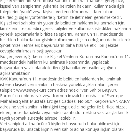
Kişisel Verilerinin Korunması Kanunu’nun 13/1 maddesi gereğince,
kişisel veri sahiplerinin yukarıda belirtilen haklarını kullanmakla ilgili
taleplerini “yazılı” veya Kişisel Verilerin Korunması Kurulu’nun
belirlediği diğer yöntemlerle Şirketimize iletmeleri gerekmektedir.
Kişisel veri sahiplerinin yukarıda belirtilen haklarını kullanmaları için,
kimliklerini tespit edici gerekli bilgiler ve kullanmak istedikleri haklarına
yönelik açıklamalarla birlikte taleplerini, Kanun’un 11. maddesinde
belirtilen haklarda hangisinin kullanımına ilişkin olduğunu da belirterek
Şirketimize iletmeleri; başvuruların daha hızlı ve etkili bir şekilde
cevaplandırılmasını sağlayacaktır.
Bu çerçevede, Şirketimize Kişisel Verilerin Korunması Kanunu’nun 11.
maddesindeki hakların kullanılması kapsamında, yapılacak
başvuruların yazılı olarak iletileceği kanallar ve usuller aşağıda
açıklanmaktadır.
KVK Kanunu’nun 11. maddesinde belirtilen haklardan kullanılmak
istenen kişisel veri sahibinin hakkına yönelik açıklamaları içeren
talepler; www.seviyekurs.com adresindeki “Veri Sahibi Başvuru
Formu” nu doldurarak veya formun imzalı bir nüshasını “Esertepe
Mahallesi Şehit Mustafa Ercigez Caddesi No:60/1 Keçiören/ANKARA”
adresine veri sahibinin kimliğini tespit edici belgeler ile birlikte bizzat
elden, noter kanalıyla veya iadeli taahhütlü mektup vasıtasıyla kimlik
teyidi yapmak suretiyle adrese iletilebilir.
Veri sahipleri adına üçüncü kişilerin başvuruda bulunabilmesi için
başvuruda bulunacak kişinin veri sahibi adına konuya ilişkin olarak