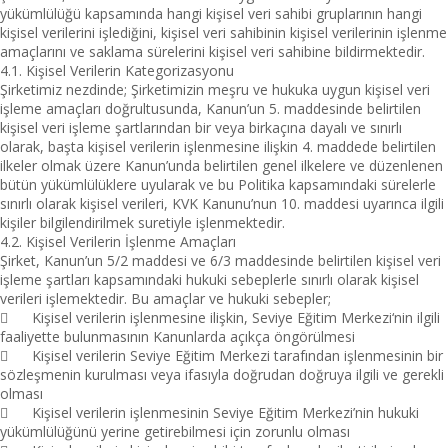
yükümlülüğü kapsamında hangi kişisel veri sahibi gruplarının hangi
kişisel verilerini işlediğini, kişisel veri sahibinin kişisel verilerinin işlenme
amaçlarını ve saklama sürelerini kişisel veri sahibine bildirmektedir.
4.1. Kişisel Verilerin Kategorizasyonu
Şirketimiz nezdinde; Şirketimizin meşru ve hukuka uygun kişisel veri
işleme amaçları doğrultusunda, Kanun’un 5. maddesinde belirtilen
kişisel veri işleme şartlarından bir veya birkaçına dayalı ve sınırlı
olarak, başta kişisel verilerin işlenmesine ilişkin 4. maddede belirtilen
ilkeler olmak üzere Kanun’unda belirtilen genel ilkelere ve düzenlenen
bütün yükümlülüklere uyularak ve bu Politika kapsamındaki sürelerle
sınırlı olarak kişisel verileri, KVK Kanunu’nun 10. maddesi uyarınca ilgili
kişiler bilgilendirilmek suretiyle işlenmektedir.
4.2. Kişisel Verilerin İşlenme Amaçları
Şirket, Kanun’un 5/2 maddesi ve 6/3 maddesinde belirtilen kişisel veri
işleme şartları kapsamındaki hukuki sebeplerle sınırlı olarak kişisel
verileri işlemektedir. Bu amaçlar ve hukuki sebepler;

Kişisel verilerin işlenmesine ilişkin, Seviye Eğitim Merkezi‘nin ilgili
faaliyette bulunmasının Kanunlarda açıkça öngörülmesi

Kişisel verilerin Seviye Eğitim Merkezi tarafından işlenmesinin bir
sözleşmenin kurulması veya ifasıyla doğrudan doğruya ilgili ve gerekli
olması

Kişisel verilerin işlenmesinin Seviye Eğitim Merkezi’nin hukuki
yükümlülüğünü yerine getirebilmesi için zorunlu olması