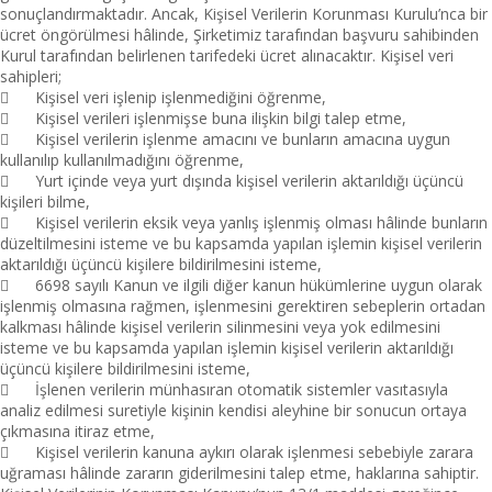
sonuçlandırmaktadır. Ancak, Kişisel Verilerin Korunması Kurulu’nca bir
ücret öngörülmesi hâlinde, Şirketimiz tarafından başvuru sahibinden
Kurul tarafından belirlenen tarifedeki ücret alınacaktır. Kişisel veri
sahipleri;

Kişisel veri işlenip işlenmediğini öğrenme,

Kişisel verileri işlenmişse buna ilişkin bilgi talep etme,

Kişisel verilerin işlenme amacını ve bunların amacına uygun
kullanılıp kullanılmadığını öğrenme,

Yurt içinde veya yurt dışında kişisel verilerin aktarıldığı üçüncü
kişileri bilme,

Kişisel verilerin eksik veya yanlış işlenmiş olması hâlinde bunların
düzeltilmesini isteme ve bu kapsamda yapılan işlemin kişisel verilerin
aktarıldığı üçüncü kişilere bildirilmesini isteme,

6698 sayılı Kanun ve ilgili diğer kanun hükümlerine uygun olarak
işlenmiş olmasına rağmen, işlenmesini gerektiren sebeplerin ortadan
kalkması hâlinde kişisel verilerin silinmesini veya yok edilmesini
isteme ve bu kapsamda yapılan işlemin kişisel verilerin aktarıldığı
üçüncü kişilere bildirilmesini isteme,

İşlenen verilerin münhasıran otomatik sistemler vasıtasıyla
analiz edilmesi suretiyle kişinin kendisi aleyhine bir sonucun ortaya
çıkmasına itiraz etme,

Kişisel verilerin kanuna aykırı olarak işlenmesi sebebiyle zarara
uğraması hâlinde zararın giderilmesini talep etme, haklarına sahiptir.