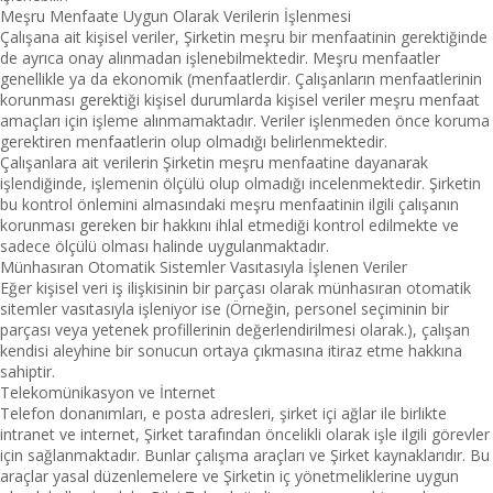
Meşru Menfaate Uygun Olarak Verilerin İşlenmesi
Çalışana ait kişisel veriler, Şirketin meşru bir menfaatinin gerektiğinde
de ayrıca onay alınmadan işlenebilmektedir. Meşru menfaatler
genellikle ya da ekonomik (menfaatlerdir. Çalışanların menfaatlerinin
korunması gerektiği kişisel durumlarda kişisel veriler meşru menfaat
amaçları için işleme alınmamaktadır. Veriler işlenmeden önce koruma
gerektiren menfaatlerin olup olmadığı belirlenmektedir.
Çalışanlara ait verilerin Şirketin meşru menfaatine dayanarak
işlendiğinde, işlemenin ölçülü olup olmadığı incelenmektedir. Şirketin
bu kontrol önlemini almasındaki meşru menfaatinin ilgili çalışanın
korunması gereken bir hakkını ihlal etmediği kontrol edilmekte ve
sadece ölçülü olması halinde uygulanmaktadır.
Münhasıran Otomatik Sistemler Vasıtasıyla İşlenen Veriler
Eğer kişisel veri iş ilişkisinin bir parçası olarak münhasıran otomatik
sitemler vasıtasıyla işleniyor ise (Örneğin, personel seçiminin bir
parçası veya yetenek profillerinin değerlendirilmesi olarak.), çalışan
kendisi aleyhine bir sonucun ortaya çıkmasına itiraz etme hakkına
sahiptir.
Telekomünikasyon ve İnternet
Telefon donanımları, e posta adresleri, şirket içi ağlar ile birlikte
intranet ve internet, Şirket tarafından öncelikli olarak işle ilgili görevler
için sağlanmaktadır. Bunlar çalışma araçları ve Şirket kaynaklarıdır. Bu
araçlar yasal düzenlemelere ve Şirketin iç yönetmeliklerine uygun