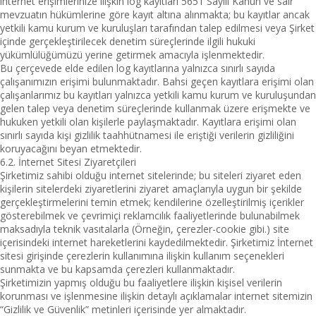
internet erişimlerinize ilişkin log kayıtları 5651 Sayılı Kanun ve sair
mevzuatın hükümlerine göre kayıt altına alınmakta; bu kayıtlar ancak
yetkili kamu kurum ve kuruluşları tarafından talep edilmesi veya Şirket
içinde gerçekleştirilecek denetim süreçlerinde ilgili hukuki
yükümlülüğümüzü yerine getirmek amacıyla işlenmektedir.
Bu çerçevede elde edilen log kayıtlarına yalnızca sınırlı sayıda
çalışanımızın erişimi bulunmaktadır. Bahsi geçen kayıtlara erişimi olan
çalışanlarımız bu kayıtları yalnızca yetkili kamu kurum ve kuruluşundan
gelen talep veya denetim süreçlerinde kullanmak üzere erişmekte ve
hukuken yetkili olan kişilerle paylaşmaktadır. Kayıtlara erişimi olan
sınırlı sayıda kişi gizlilik taahhütnamesi ile eriştiği verilerin gizliliğini
koruyacağını beyan etmektedir.
6.2. İnternet Sitesi Ziyaretçileri
Şirketimiz sahibi olduğu internet sitelerinde; bu siteleri ziyaret eden
kişilerin sitelerdeki ziyaretlerini ziyaret amaçlarıyla uygun bir şekilde
gerçekleştirmelerini temin etmek; kendilerine özelleştirilmiş içerikler
gösterebilmek ve çevrimiçi reklamcılık faaliyetlerinde bulunabilmek
maksadıyla teknik vasıtalarla (Örneğin, çerezler-cookie gibi.) site
içerisindeki internet hareketlerini kaydedilmektedir. Şirketimiz İnternet
sitesi girişinde çerezlerin kullanımına ilişkin kullanım seçenekleri
sunmakta ve bu kapsamda çerezleri kullanmaktadır.
Şirketimizin yapmış olduğu bu faaliyetlere ilişkin kişisel verilerin
korunması ve işlenmesine ilişkin detaylı açıklamalar internet sitemizin
“Gizlilik ve Güvenlik” metinleri içerisinde yer almaktadır.