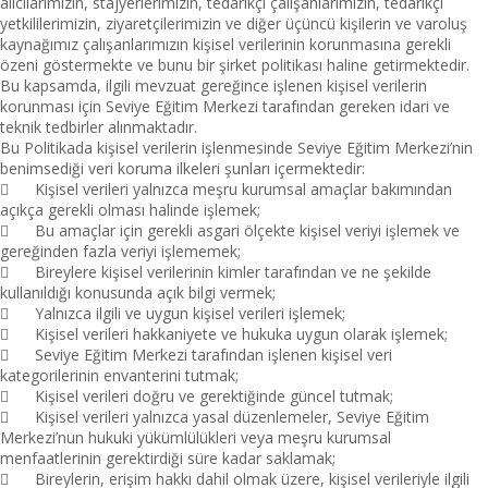
alıcılarımızın, stajyerlerimizin, tedarikçi çalışanlarımızın, tedarikçi
yetkililerimizin, ziyaretçilerimizin ve diğer üçüncü kişilerin ve varoluş
kaynağımız çalışanlarımızın kişisel verilerinin korunmasına gerekli
özeni göstermekte ve bunu bir şirket politikası haline getirmektedir.
Bu kapsamda, ilgili mevzuat gereğince işlenen kişisel verilerin
korunması için Seviye Eğitim Merkezi tarafından gereken idari ve
teknik tedbirler alınmaktadır.
Bu Politikada kişisel verilerin işlenmesinde Seviye Eğitim Merkezi’nin
benimsediği veri koruma ilkeleri şunları içermektedir:

Kişisel verileri yalnızca meşru kurumsal amaçlar bakımından
açıkça gerekli olması halinde işlemek;

Bu amaçlar için gerekli asgari ölçekte kişisel veriyi işlemek ve
gereğinden fazla veriyi işlememek;

Bireylere kişisel verilerinin kimler tarafından ve ne şekilde
kullanıldığı konusunda açık bilgi vermek;

Yalnızca ilgili ve uygun kişisel verileri işlemek;

Kişisel verileri hakkaniyete ve hukuka uygun olarak işlemek;

Seviye Eğitim Merkezi tarafından işlenen kişisel veri
kategorilerinin envanterini tutmak;

Kişisel verileri doğru ve gerektiğinde güncel tutmak;

Kişisel verileri yalnızca yasal düzenlemeler, Seviye Eğitim
Merkezi’nun hukuki yükümlülükleri veya meşru kurumsal
menfaatlerinin gerektirdiği süre kadar saklamak;

Bireylerin, erişim hakkı dahil olmak üzere, kişisel verileriyle ilgili