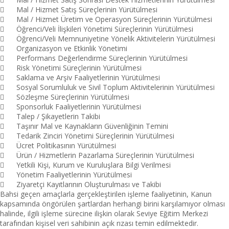

Mal / Hizmet Satış Süreçlerinin Yürütülmesi

Mal / Hizmet Üretim ve Operasyon Süreçlerinin Yürütülmesi

Öğrenci/Veli İlişkileri Yönetimi Süreçlerinin Yürütülmesi

Öğrenci/Veli Memnuniyetine Yönelik Aktivitelerin Yürütülmesi

Organizasyon ve Etkinlik Yönetimi

Performans Değerlendirme Süreçlerinin Yürütülmesi

Risk Yönetimi Süreçlerinin Yürütülmesi

Saklama ve Arşiv Faaliyetlerinin Yürütülmesi

Sosyal Sorumluluk ve Sivil Toplum Aktivitelerinin Yürütülmesi

Sözleşme Süreçlerinin Yürütülmesi

Sponsorluk Faaliyetlerinin Yürütülmesi

Talep / Şikayetlerin Takibi

Taşınır Mal ve Kaynakların Güvenliğinin Temini

Tedarik Zinciri Yönetimi Süreçlerinin Yürütülmesi

Ücret Politikasının Yürütülmesi

Ürün / Hizmetlerin Pazarlama Süreçlerinin Yürütülmesi

Yetkili Kişi, Kurum ve Kuruluşlara Bilgi Verilmesi

Yönetim Faaliyetlerinin Yürütülmesi

Ziyaretçi Kayıtlarının Oluşturulması ve Takibi
Bahsi geçen amaçlarla gerçekleştirilen işleme faaliyetinin, Kanun
kapsamında öngörülen şartlardan herhangi birini karşılamıyor olması
halinde, ilgili işleme sürecine ilişkin olarak Seviye Eğitim Merkezi
tarafından kişisel veri sahibinin açık rızası temin edilmektedir.