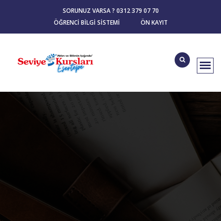
SORUNUZ VARSA ? 0312 379 07 70
ÖĞRENCI BILGI SISTEMI
ÖN KAYIT