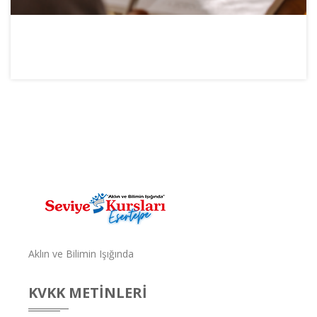
Web Sitemiz Yenilendi
Aklın ve Bilimin Işığında
KVKK METINLERI